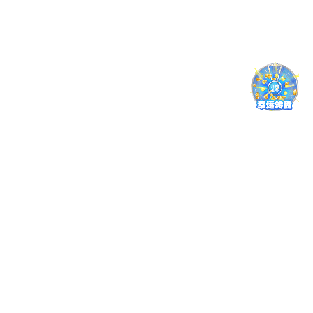
此外，凯恩具备极强的大局观，在比赛中总能找到最
合理的位置进行站位。他对防守者位置变化敏锐捕
捉，使得自己能够快速做出反应并寻找破门机会。这
些独特技艺使得他即便随着年龄增长，其竞技状态仍
显年轻，更加成熟与稳重。
3、市场价值与身价变化
近年来，由于年龄因素，许多人认为凯恩的市场价值
有所下降，目前他的身价被评估为6000万欧元。然
而，这一数据并不能完全反映他在场上的实际贡献。
从多个角度来看，凯恩依旧是一位具有极高商业价值
和竞技价值的顶级前锋。
Kai·N作为世界足坛中的知名人物，他不仅带来商业赞