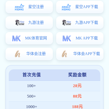
2026-07-03 00:25
47 次阅读
首页
/
体育资讯
在当今足球界，凯恩无疑是一个备受瞩目的球员。尽
管因年龄因素导致身价下调至6000万欧元，但他在过
去的56场比赛中依然交出了64个进球和8次助攻的优
秀成绩单。这一表现不仅展现了他的个人能力，也让
人对他未来的发展充满期待。本文将从四个方面详细
分析凯恩的状态、技术特点、市场价值以及未来可能
的发展方向，以期全面了解这位顶级前锋在职业生涯
后期的表现及其影响力。
1、凯恩的出色表现