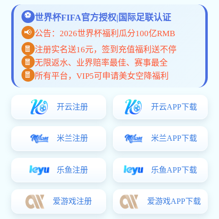
凯恩因年龄因素身价下调至6000
万欧56场64球8助表现依旧出色