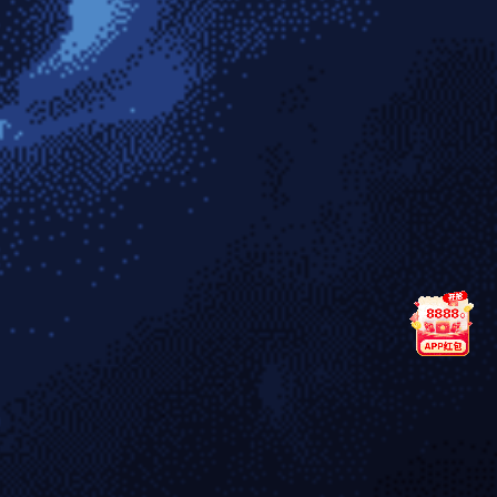
得分机会。此外，加强
友创造更好的射门空
位球防守及快速反击
，可以使全队更加默
下，每位球员都需要保
够克服困难，实现晋级
事录像，让球员汲取经
面貌投入到接下来的比