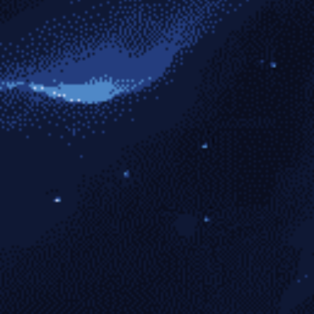
赛之中。
最后，对于年轻球员
个别年轻人更多指导
士气，为成功奠定坚
总结：
总体来看，博德闪耀
前状态、对手实力分
利晋级。
未来几天内，全队上
势，就一定能够实现