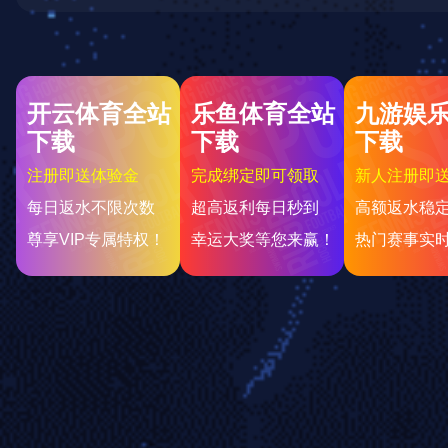
晋级道路上的复杂局
1、球队当
博德闪耀近期的表现
出色的团队配合取得
调，球员们需保持高
球队中的关键球员发
去几场比赛中，个别
的恢复情况，并根据
此外，随着赛季深入
员能够以最佳状态参
须面对的重要任务。
2、对手实