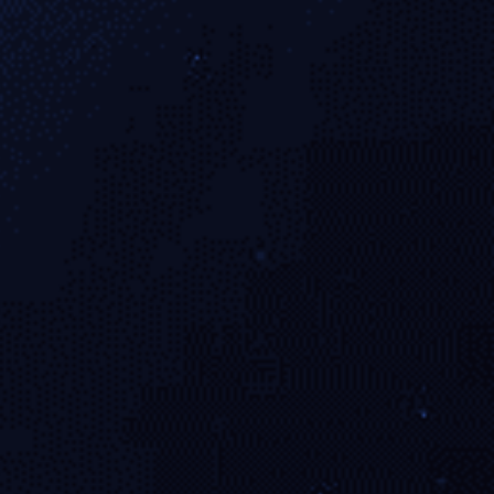
，所以教练组还会给予
，有助于提升全体队伍
势依旧严峻。从球队当
慎处理，以确保能够顺
球员充分发挥自身优