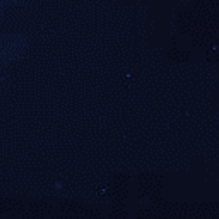
#3
#
詹姆斯回归骑士可能
自由转会身价排行榜揭晓姆巴